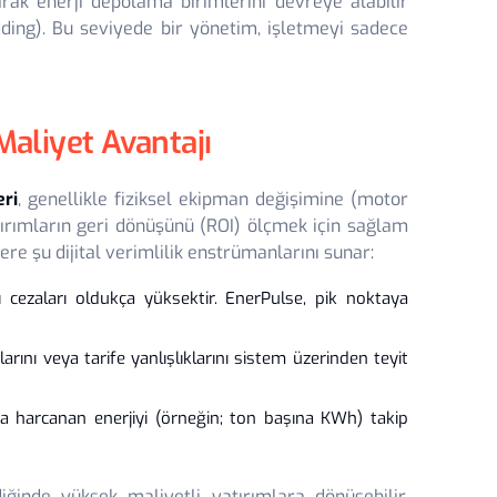
rak enerji depolama birimlerini devreye alabilir
edding). Bu seviyede bir yönetim, işletmeyi sadece
 Maliyet Avantajı
eri
, genellikle fiziksel ekipman değişimine (motor
ırımların geri dönüşünü (ROI) ölçmek için sağlam
lere şu dijital verimlilik enstrümanlarını sunar:
 cezaları oldukça yüksektir. EnerPulse, pik noktaya
rını veya tarife yanlışlıklarını sistem üzerinden teyit
a harcanan enerjiyi (örneğin; ton başına KWh) takip
iğinde yüksek maliyetli yatırımlara dönüşebilir.