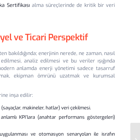
ka Sertifikası
alma süreçlerinde de kritik bir veri
yel ve Ticari Perspektif
en bakıldığında; enerjinin nerede, ne zaman, nasıl
 edilmesi, analiz edilmesi ve bu veriler ışığında
 modern anlamda enerji yönetimi sadece tasarruf
rumak, ekipman ömrünü uzatmak ve kurumsal
ne inşa edilir:
sayaçlar, makineler, hatlar) veri çekilmesi.
nlamlı KPI’lara (anahtar performans göstergeleri)
in uygulanması ve otomasyon senaryoları ile israfın
Fa