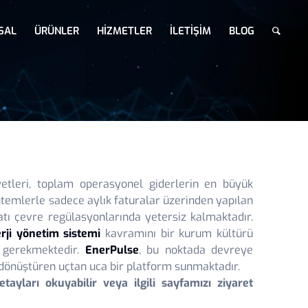
SAL
ÜRÜNLER
HIZMETLER
İLETIŞIM
BLOG
Yeşil Ofis
yetleri, toplam operasyonel giderlerin en büyük
ntemlerle sadece aylık faturalar üzerinden yapılan
tı çevre regülasyonlarında yetersiz kalmaktadır.
rji yönetim sistemi
kavramını bir kurum kültürü
i gerekmektedir.
EnerPulse
, bu noktada devreye
e dönüştüren uçtan uca bir platform sunmaktadır.
tayları okuyabilir veya ilgili sayfamızı ziyaret