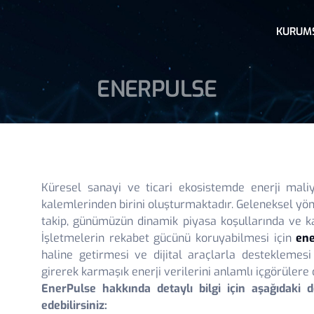
KURUM
ENERPULSE
Küresel sanayi ve ticari ekosistemde enerji mali
kalemlerinden birini oluşturmaktadır. Geleneksel yö
takip, günümüzün dinamik piyasa koşullarında ve ka
İşletmelerin rekabet gücünü koruyabilmesi için
ene
haline getirmesi ve dijital araçlarla desteklemes
girerek karmaşık enerji verilerini anlamlı içgörüler
EnerPulse hakkında detaylı bilgi için aşağıdaki de
edebilirsiniz: