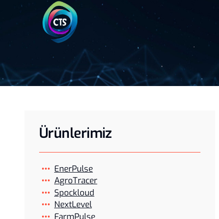
Ürünlerimiz
EnerPulse
AgroTracer
Spockloud
NextLevel
FarmPulse