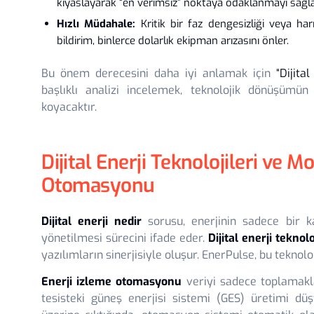
kıyaslayarak “en verimsiz” noktaya odaklanmayı sağla
Hızlı Müdahale:
Kritik bir faz dengesizliği veya h
bildirim, binlerce dolarlık ekipman arızasını önler.
Bu önem derecesini daha iyi anlamak için
“
Dijita
başlıklı analizi incelemek, teknolojik dönüşümün
koyacaktır.
Dijital Enerji Teknolojileri ve 
Otomasyonu
Dijital enerji nedir
sorusu, enerjinin sadece bir ka
yönetilmesi sürecini ifade eder.
Dijital enerji teknolo
yazılımların sinerjisiyle oluşur. EnerPulse, bu teknoloj
Enerji izleme otomasyonu
veriyi sadece toplamakla
tesisteki güneş enerjisi sistemi (GES) üretimi dü