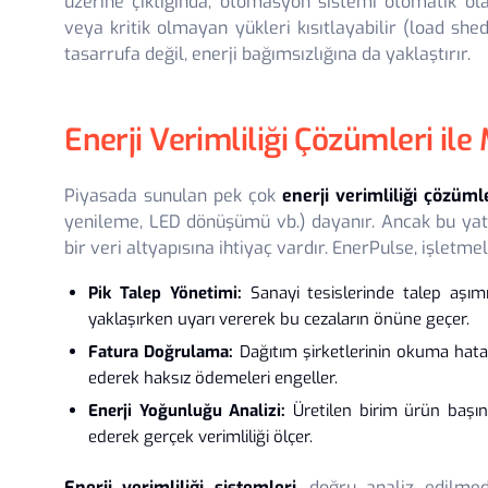
üzerine çıktığında, otomasyon sistemi otomatik ola
veya kritik olmayan yükleri kısıtlayabilir (load sh
tasarrufa değil, enerji bağımsızlığına da yaklaştırır.
Enerji Verimliliği Çözümleri ile
Piyasada sunulan pek çok
enerji verimliliği çözüml
yenileme, LED dönüşümü vb.) dayanır. Ancak bu yat
bir veri altyapısına ihtiyaç vardır. EnerPulse, işletme
Pik Talep Yönetimi:
Sanayi tesislerinde talep aşımı
yaklaşırken uyarı vererek bu cezaların önüne geçer.
Fatura Doğrulama:
Dağıtım şirketlerinin okuma hatala
ederek haksız ödemeleri engeller.
Enerji Yoğunluğu Analizi:
Üretilen birim ürün başın
ederek gerçek verimliliği ölçer.
Enerji verimliliği sistemleri
, doğru analiz edilmed