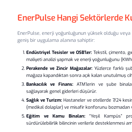
EnerPulse Hangi Sektörlerde Kul
EnerPulse, enerji yoğunluğunun yüksek olduğu veya 
geniş bir uygulama alanına sahiptir:
Endüstriyel Tesisler ve OSB’ler:
Tekstil, çimento, gı
maliyeti analizi yapmak ve enerji yoğunluğunu (KWh/
Perakende ve Zincir Mağazalar:
Yüzlerce farklı şu
mağaza kapandıktan sonra açık kalan unutulmuş cihazl
Bankacılık ve Finans:
ATM’lerin ve şube binala
sağlayarak genel giderleri düşürür.
Sağlık ve Turizm:
Hastaneler ve otellerde 7/24 kesint
(medikal dolaplar) ve misafir konforunu bozmadan yapı
Eğitim ve Kamu Binaları:
“Yeşil Kampüs” proj
sürdürülebilirlik bilincinin verilerle desteklenmesi ama