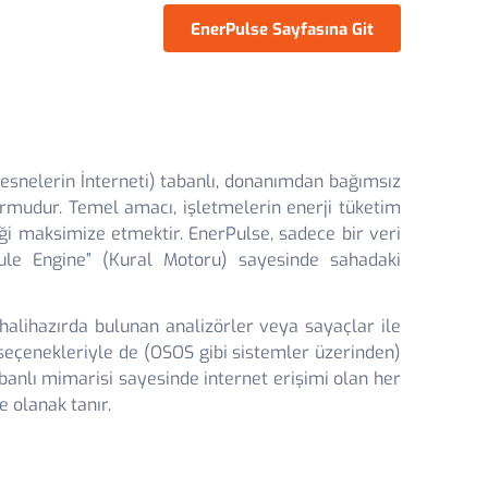
EnerPulse Sayfasına Git
(Nesnelerin İnterneti) tabanlı, donanımdan bağımsız
ormudur. Temel amacı, işletmelerin enerji tüketim
iği maksimize etmektir. EnerPulse, sadece bir veri
Rule Engine” (Kural Motoru) sayesinde sahadaki
 halihazırda bulunan analizörler veya sayaçlar ile
 seçenekleriyle de (OSOS gibi sistemler üzerinden)
abanlı mimarisi sayesinde internet erişimi olan her
 olanak tanır.