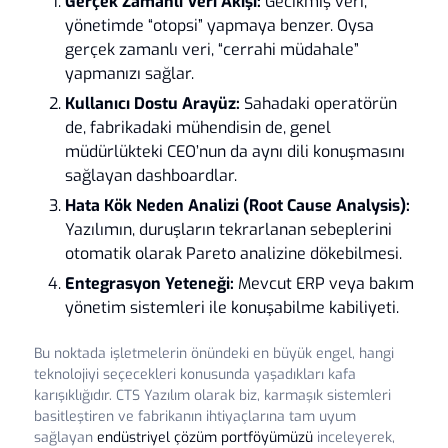
Gerçek Zamanlı Veri Akışı:
Gecikmiş veri,
yönetimde “otopsi” yapmaya benzer. Oysa
gerçek zamanlı veri, “cerrahi müdahale”
yapmanızı sağlar.
Kullanıcı Dostu Arayüz:
Sahadaki operatörün
de, fabrikadaki mühendisin de, genel
müdürlükteki CEO’nun da aynı dili konuşmasını
sağlayan dashboardlar.
Hata Kök Neden Analizi (Root Cause Analysis):
Yazılımın, duruşların tekrarlanan sebeplerini
otomatik olarak Pareto analizine dökebilmesi.
Entegrasyon Yeteneği:
Mevcut ERP veya bakım
yönetim sistemleri ile konuşabilme kabiliyeti.
Bu noktada işletmelerin önündeki en büyük engel, hangi
teknolojiyi seçecekleri konusunda yaşadıkları kafa
karışıklığıdır. CTS Yazılım olarak biz, karmaşık sistemleri
basitleştiren ve fabrikanın ihtiyaçlarına tam uyum
sağlayan
endüstriyel çözüm portföyümüzü
inceleyerek,