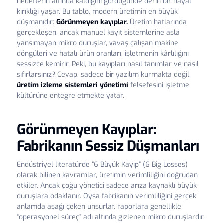
hedeflerin altında kaldığını gördüğünde derin bir hayal
kırıklığı yaşar. Bu tablo, modern üretimin en büyük
düşmanıdır:
Görünmeyen kayıplar.
Üretim hatlarında
gerçekleşen, ancak manuel kayıt sistemlerine asla
yansımayan mikro duruşlar, yavaş çalışan makine
döngüleri ve hatalı ürün oranları, işletmenin kârlılığını
sessizce kemirir. Peki, bu kayıpları nasıl tanımlar ve nasıl
sıfırlarsınız? Cevap, sadece bir yazılım kurmakta değil,
üretim izleme sistemleri yönetimi
felsefesini işletme
kültürüne entegre etmekte yatar.
Görünmeyen Kayıplar:
Fabrikanın Sessiz Düşmanları
Endüstriyel literatürde “6 Büyük Kayıp” (6 Big Losses)
olarak bilinen kavramlar, üretimin verimliliğini doğrudan
etkiler. Ancak çoğu yönetici sadece arıza kaynaklı büyük
duruşlara odaklanır. Oysa fabrikanın verimliliğini gerçek
anlamda aşağı çeken unsurlar, raporlara genellikle
“operasyonel süreç” adı altında gizlenen mikro duruşlardır.