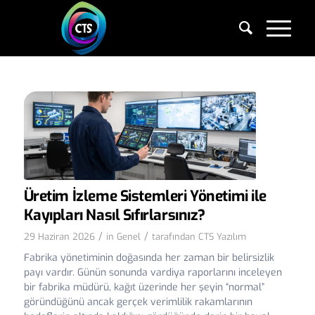
Üretim İzleme Sistemleri Yönetimi ile
Kayıpları Nasıl Sıfırlarsınız?
/
/
29 Haziran 2026
in
Genel
tarafından
CTS Yazılım
Fabrika yönetiminin doğasında her zaman bir belirsizlik
payı vardır. Günün sonunda vardiya raporlarını inceleyen
bir fabrika müdürü, kağıt üzerinde her şeyin “normal”
göründüğünü ancak gerçek verimlilik rakamlarının