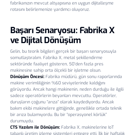
fabrikanızın mevcut altyapısına en uygun dijitalleşme
rotasını belirlemenize yardımcı oluyoruz.
Başarı Senaryosu: Fabrika X
ve Dijital Dönüşüm
Gelin, bu teorik bilgileri gerçek bir başarı senaryosuyla
somutlaştıralım. Fabrika X, metal şekillendirme
sektöründe faaliyet gösteren, 50’den fazla pres
makinesine sahip orta ölçekli bir işletme olsun.
Dönüşüm Öncesi:
Fabrika müdürü, gün sonu raporlarında
makine verimliliğinin %60 seviyelerinde kaldığını
görüyordu. Ancak hangi makinenin, neden durduğu ile ilgili
sadece operatörlerin beyanları mevcuttu. Operatörler,
duruşların çoğunu “arıza” olarak kaydediyordu. Ancak
bakım ekibi makinelere gittiğinde, genellikle ortada teknik
bir arıza bulamıyordu. Bu bir “operasyonel körlük”
durumuydu.
CTS Yazılım ile Dönüşüm:
Fabrika X, makinelerine IoT
tabanlı üretim izleme sistemleri entegre etti. İlk bir haftalık