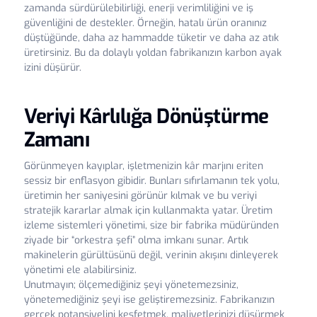
zamanda sürdürülebilirliği, enerji verimliliğini ve iş
güvenliğini de destekler. Örneğin, hatalı ürün oranınız
düştüğünde, daha az hammadde tüketir ve daha az atık
üretirsiniz. Bu da dolaylı yoldan fabrikanızın karbon ayak
izini düşürür.
Veriyi Kârlılığa Dönüştürme
Zamanı
Görünmeyen kayıplar, işletmenizin kâr marjını eriten
sessiz bir enflasyon gibidir. Bunları sıfırlamanın tek yolu,
üretimin her saniyesini görünür kılmak ve bu veriyi
stratejik kararlar almak için kullanmakta yatar. Üretim
izleme sistemleri yönetimi, size bir fabrika müdüründen
ziyade bir “orkestra şefi” olma imkanı sunar. Artık
makinelerin gürültüsünü değil, verinin akışını dinleyerek
yönetimi ele alabilirsiniz.
Unutmayın; ölçemediğiniz şeyi yönetemezsiniz,
yönetemediğiniz şeyi ise geliştiremezsiniz. Fabrikanızın
gerçek potansiyelini keşfetmek, maliyetlerinizi düşürmek