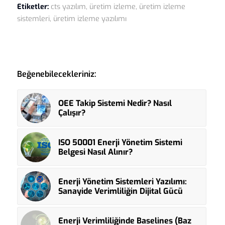
Etiketler:
cts yazılım
,
üretim izleme
,
üretim izleme
sistemleri
,
üretim izleme yazılımı
Beğenebilecekleriniz:
OEE Takip Sistemi Nedir? Nasıl
Çalışır?
ISO 50001 Enerji Yönetim Sistemi
Belgesi Nasıl Alınır?
Enerji Yönetim Sistemleri Yazılımı:
Sanayide Verimliliğin Dijital Gücü
Enerji Verimliliğinde Baselines (Baz