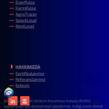
EnerPulse
FarmPulse
AgroTracer
SpockLoud
NextLevel
HİZMETLERİMİZ
Müşteri Hizmetleri
IoT
Endüstri 4.0 uygulamaları
HAKKIMIZDA
Sertifikalarımız
Referanslarımız
İletişim
6698 sayılı Kişisel Verilerin Korunması Kanunu (KVKK)
kapsamında; site deneyiminizi iyileştirmek, trafiği analiz etmek